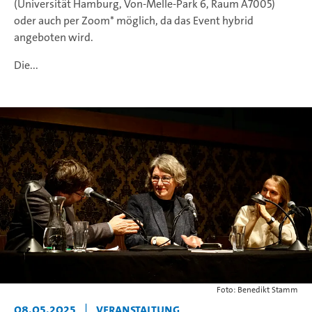
(Universität Hamburg, Von-Melle-Park 6, Raum A7005)
oder auch per Zoom* möglich, da das Event hybrid
angeboten wird.
Die...
Foto: Benedikt Stamm
08.05.2025
|
Veranstaltung